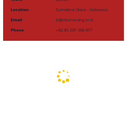
Location
Sumatera Utara - Indonesia
Email
jh@situmorang.or.id
Phone
+62 81 297 366 877